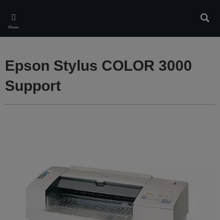
Skip
to
Търс
main
Меню
content
Epson Stylus COLOR 3000
Support