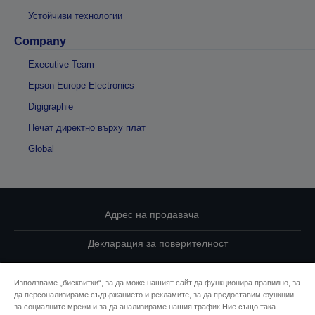
Устойчиви технологии
Company
Executive Team
Epson Europe Electronics
Digigraphie
Печат директно върху плат
Global
Адрес на продавача
Декларация за поверителност
EU Data Act Compliance
Използваме „бисквитки“, за да може нашият сайт да функционира правилно, за
да персонализираме съдържанието и рекламите, за да предоставим функции
Свържете се с нас за Вашите данни
за социалните мрежи и за да анализираме нашия трафик.Ние също така