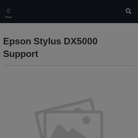
Skip
to
Търс
main
Меню
content
Epson Stylus DX5000
Support