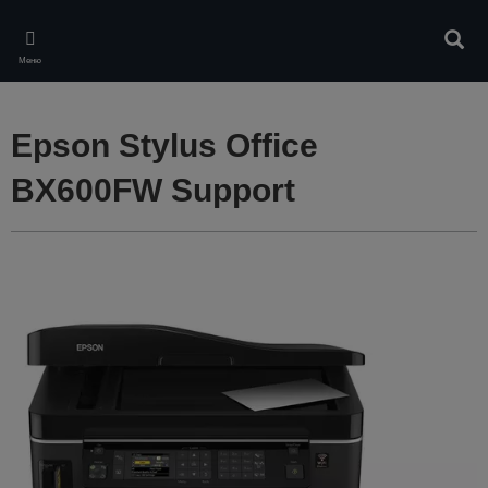
Skip
to
Търс
main
Меню
content
Epson Stylus Office
BX600FW Support