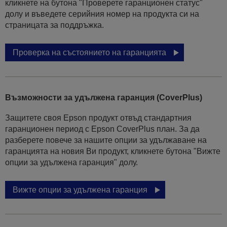
кликнете на бутона "Проверете гаранционен статус"
долу и въведете серийния номер на продукта си на
страницата за поддръжка.
Проверка на състоянието на гаранцията
Възможности за удължена гаранция (CoverPlus)
Защитете своя Epson продукт отвъд стандартния
гаранционен период с Epson CoverPlus план. За да
разберете повече за нашите опции за удължаване на
гаранцията на новия Ви продукт, кликнете бутона "Вижте
опции за удължена гаранция" долу.
Вижте опции за удължена гаранция