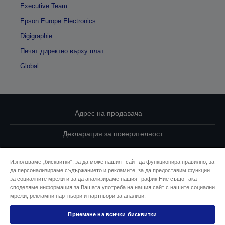
Executive Team
Epson Europe Electronics
Digigraphie
Печат директно върху плат
Global
Адрес на продавача
Декларация за поверителност
EU Data Act Compliance
Използваме „бисквитки“, за да може нашият сайт да функционира правилно, за
да персонализираме съдържанието и рекламите, за да предоставим функции
Свържете се с нас за Вашите данни
за социалните мрежи и за да анализираме нашия трафик.Ние също така
споделяме информация за Вашата употреба на нашия сайт с нашите социални
Информация за бисквитките
мрежи, рекламни партньори и партньори за анализи.
Приемане на всички бисквитки
Ангажимент за достъпност на Epson