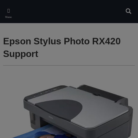
Skip
to
Търс
main
Меню
content
Epson Stylus Photo RX420
Support