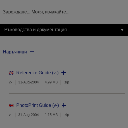
Зареждане... Моля, изчакайте...
Ръководства и документация
Наръчници
Reference Guide (v-)
v.-
31-Aug-2004
4.99 MB
.zip
PhotoPrint Guide (v-)
v.-
31-Aug-2004
1.15 MB
.zip