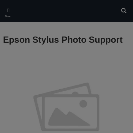
Skip
to
Търс
main
Меню
content
Epson Stylus Photo Support