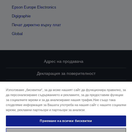
Epson Europe Electronics
Digigraphie
Печат директно върху плат
Global
Адрес на продавача
Декларация за поверителност
EU Data Act Compliance
Използваме „бисквитки“, за да може нашият сайт да функционира правилно, за
да персонализираме съдържанието и рекламите, за да предоставим функции
Свържете се с нас за Вашите данни
за социалните мрежи и за да анализираме нашия трафик.Ние също така
споделяме информация за Вашата употреба на нашия сайт с нашите социални
Информация за бисквитките
мрежи, рекламни партньори и партньори за анализи.
Приемане на всички бисквитки
Ангажимент за достъпност на Epson