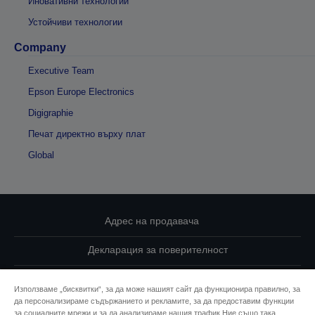
Иновативни технологии
Устойчиви технологии
Company
Executive Team
Epson Europe Electronics
Digigraphie
Печат директно върху плат
Global
Адрес на продавача
Декларация за поверителност
EU Data Act Compliance
Използваме „бисквитки“, за да може нашият сайт да функционира правилно, за
да персонализираме съдържанието и рекламите, за да предоставим функции
Свържете се с нас за Вашите данни
за социалните мрежи и за да анализираме нашия трафик.Ние също така