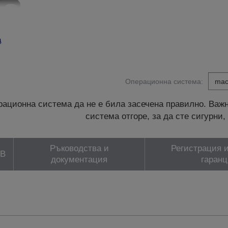
а
Операционна система:
ационна система да не е била засечена правилно. Важн
система отгоре, за да сте сигурн
Ръководства и
Регистрация и
ЗВ
документация
гаранц