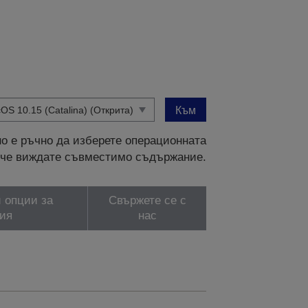
Към
о е ръчно да изберете операционната
и, че виждате съвместимо съдържание.
 опции за
Свържете се с
ия
нас