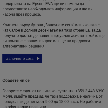
поддръжката на Epson, EVA ще ви помоли да
предоставите необходимата информация и ще ви
насочи през процеса.
Кликнете върху бутона „Започнете сега“ или иконата с
чат балон в долния десен ъгъл на тази страница, за да
получите достъп до нашия виртуален асистент, който ще
ви помогне с вашия въпрос или ще ви предложи
алтернативни решения.
Започнете сега
Обадете ни се
Говорете с един от нашите консултанти: +359 2 448 6390.
Моля, имайте предвид, че тази поддръжка е налична от
понеделник до петък от 9:00 до 18:00 часа. Не работим
на официални празници.