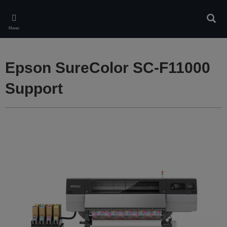
Skip
to
Търс
main
Меню
content
Epson SureColor SC-F11000
Support