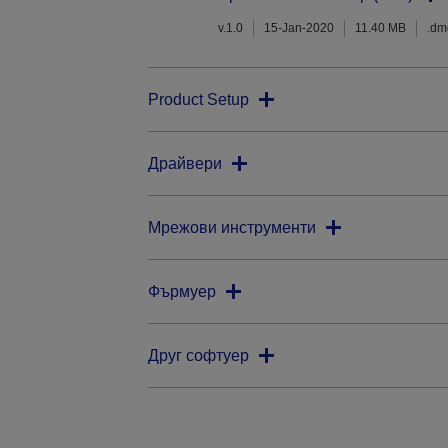
v.1.0
15-Jan-2020
11.40 MB
.dm
Product Setup
Драйвери
Мрежови инструменти
Фърмуер
Друг софтуер