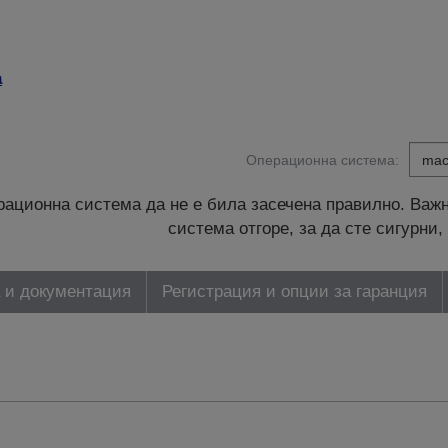
а
Операционна система:
ационна система да не е била засечена правилно. Важн
система отгоре, за да сте сигурн
 и документация
Регистрация и опции за гаранция