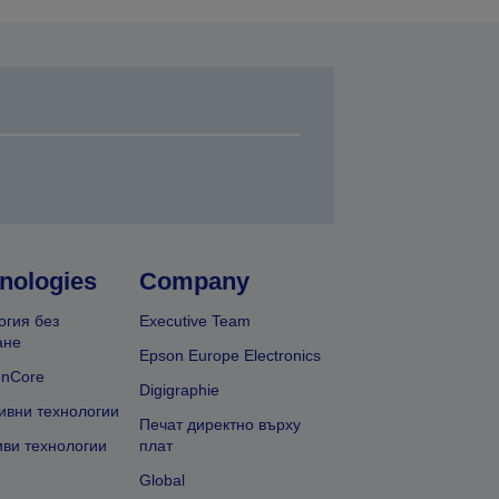
nologies
Company
огия без
Executive Team
ане
Epson Europe Electronics
onCore
Digigraphie
ивни технологии
Печат директно върху
иви технологии
плат
Global