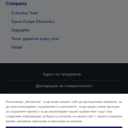
Company
Executive Team
Epson Europe Electronics
Digigraphie
Печат директно върху плат
Global
Адрес на продавача
Декларация за поверителност
EU Data Act Compliance
Използваме „бисквитки“, за да може нашият сайт да функционира правилно, за
да персонализираме съдържанието и рекламите, за да предоставим функции
Свържете се с нас за Вашите данни
за социалните мрежи и за да анализираме нашия трафик.Ние също така
споделяме информация за Вашата употреба на нашия сайт с нашите социални
Информация за бисквитките
мрежи, рекламни партньори и партньори за анализи.