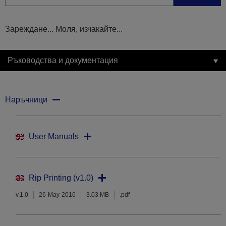
Зареждане... Моля, изчакайте...
Ръководства и документация
Наръчници
User Manuals
Rip Printing (v1.0)
v.1.0
26-May-2016
3.03 MB
.pdf