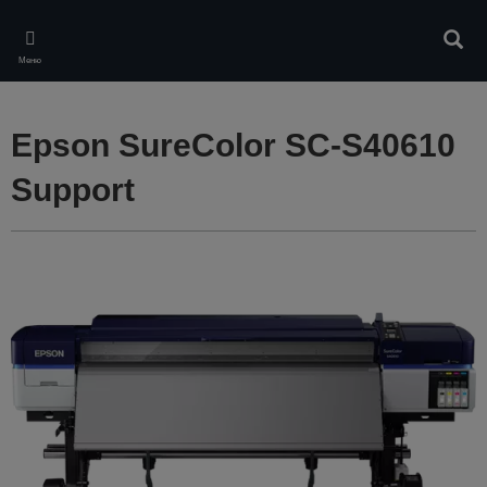
Skip
to
Търс
main
Меню
content
Epson SureColor SC-S40610
Support