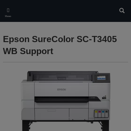
Skip
to
Търс
main
Меню
content
Epson SureColor SC-T3405
WB Support