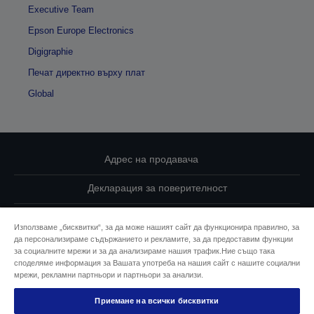
Executive Team
Epson Europe Electronics
Digigraphie
Печат директно върху плат
Global
Адрес на продавача
Декларация за поверителност
EU Data Act Compliance
Използваме „бисквитки“, за да може нашият сайт да функционира правилно, за
да персонализираме съдържанието и рекламите, за да предоставим функции
Свържете се с нас за Вашите данни
за социалните мрежи и за да анализираме нашия трафик.Ние също така
споделяме информация за Вашата употреба на нашия сайт с нашите социални
Информация за бисквитките
мрежи, рекламни партньори и партньори за анализи.
Приемане на всички бисквитки
Ангажимент за достъпност на Epson