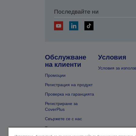
Последвайте ни
Обслужване
Условия
на клиенти
Условия за използ
Промоции
Регистрация на продукт
Проверка на гаранцията
Регистриране за
CoverPlus
Свържете се с нас
Търсене на търговец