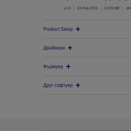
v.1.0
03-Feb-2023
13.69 MB
.d
Product Setup
Драйвери
Фърмуер
Друг софтуер