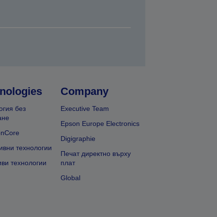
nologies
Company
огия без
Executive Team
ане
Epson Europe Electronics
onCore
Digigraphie
ивни технологии
Печат директно върху
иви технологии
плат
Global