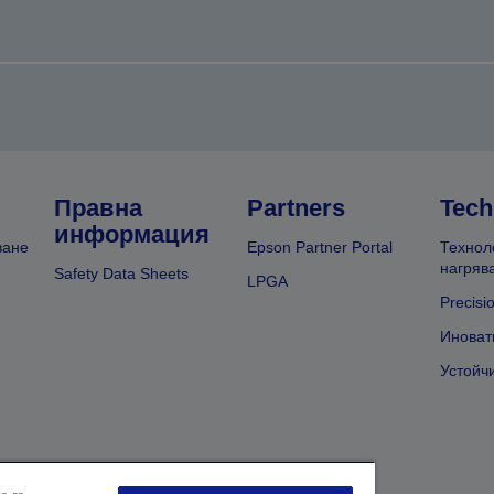
Правна
Partners
Tech
информация
ване
Epson Partner Portal
Технол
нагряв
Safety Data Sheets
LPGA
Precisi
Иноват
Устойч