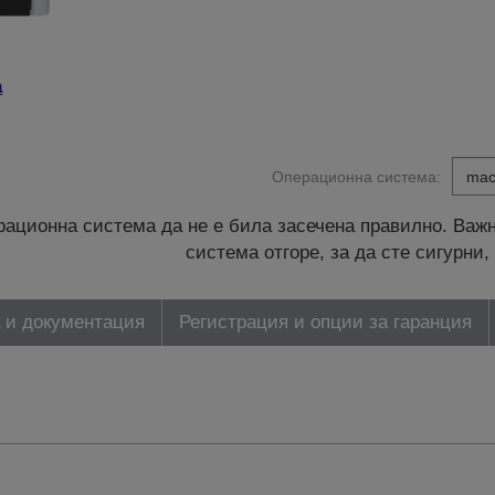
а
Операционна система:
ационна система да не е била засечена правилно. Важн
система отгоре, за да сте сигурн
 и документация
Регистрация и опции за гаранция