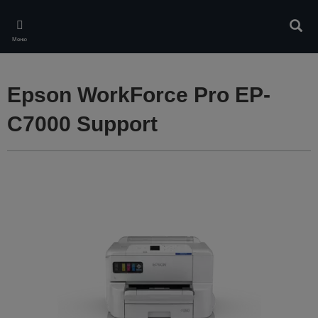
Skip
to
Търс
main
Меню
content
Epson WorkForce Pro EP-
C7000 Support