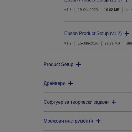
v.1.3
19-Oct-2020
16.62 MB
.dm
Epson Product Setup (v1.2)
v.1.2
15-Jun-2020
21.21 MB
.d
Product Setup
Драйвери
Софтуер за творчески задачи
Мрежови инструменти