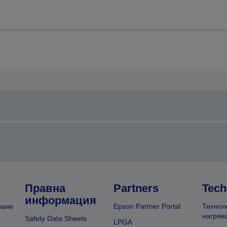
Правна
Partners
Tech
информация
ване
Epson Partner Portal
Технол
нагряв
Safety Data Sheets
LPGA