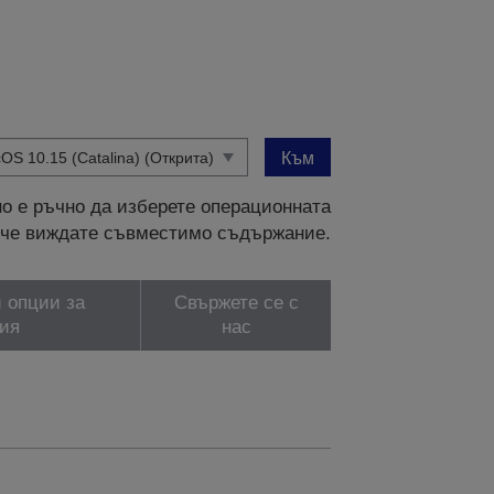
Към
о е ръчно да изберете операционната
и, че виждате съвместимо съдържание.
 опции за
Свържете се с
ия
нас