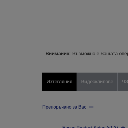
Внимание:
Възможно е Вашата опер
Изтегляния
Видеоклипове
Ч
Препоръчано за Вас
Epson Product Setup (v1.3)