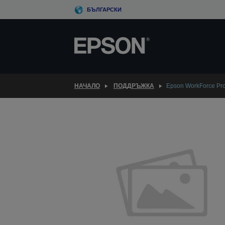
Skip
БЪЛГАРСКИ
to
main
content
НАЧАЛО
ПОДДРЪЖКА
Epson WorkForce P