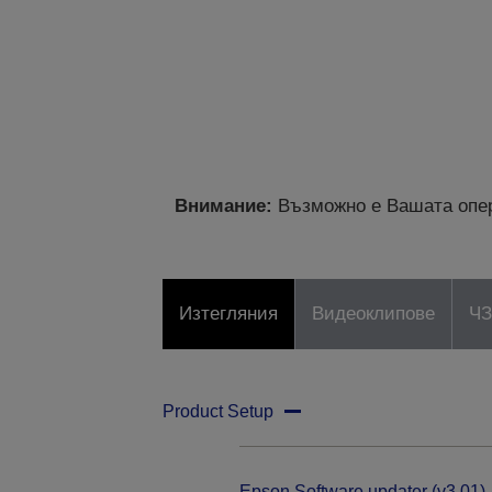
Внимание:
Възможно е Вашата опер
Изтегляния
Видеоклипове
Ч
Product Setup
Epson Software updater (v3.01)