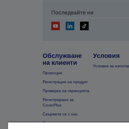
Последвайте ни
Обслужване
Условия
на клиенти
Условия за използ
Промоции
Регистрация на продукт
Проверка на гаранцията
Регистриране за
CoverPlus
Свържете се с нас
Търсене на търговец