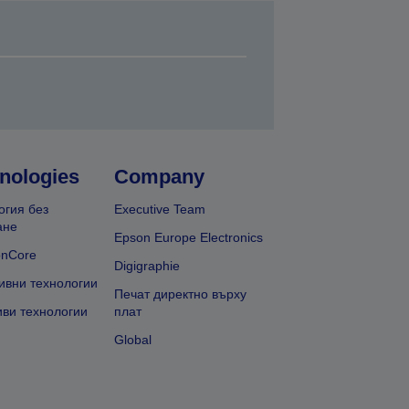
nologies
Company
огия без
Executive Team
ане
Epson Europe Electronics
onCore
Digigraphie
ивни технологии
Печат директно върху
иви технологии
плат
Global