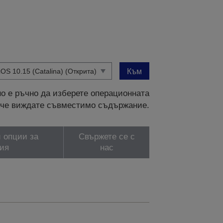
Към
о е ръчно да изберете операционната
и, че виждате съвместимо съдържание.
 опции за
Свържете се с
ия
нас