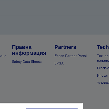
Правна
Partners
Tech
информация
ване
Epson Partner Portal
Технол
нагряв
Safety Data Sheets
LPGA
Precisi
Иноват
Устойч