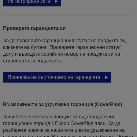
Регистриране сега
Проверете гаранцията си
За да проверите гаранционния статус на продукта си,
кликнете на бутона "Проверете гаранционен статус"
долу и въведете серийния номер на продукта си на
страницата за поддръжка.
Проверка на състоянието на гаранцията
Възможности за удължена гаранция (CoverPlus)
Защитете своя Epson продукт отвъд стандартния
гаранционен период с Epson CoverPlus план. За да
разберете повече за нашите опции за удължаване на
гаранцията на новия Ви продукт, кликнете бутона "Вижте