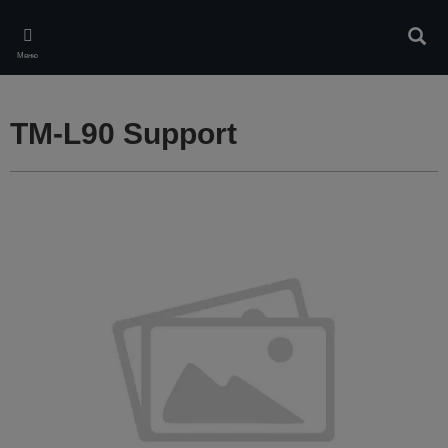
Skip
to
Търс
main
Меню
content
TM-L90 Support