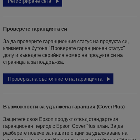
Регистриране сега
Проверете гаранцията си
За да проверите гаранционния статус на продукта си,
кликнете на бутона "Проверете гаранционен статус"
долу и въведете серийния номер на продукта си на
страницата за поддръжка.
Проверка на състоянието на гаранцията
Възможности за удължена гаранция (CoverPlus)
Защитете своя Epson продукт отвъд стандартния
гаранционен период с Epson CoverPlus план. За да
разберете повече за нашите опции за удължаване на
гаранцията на новия Ви продукт, кликнете бутона "Вижте