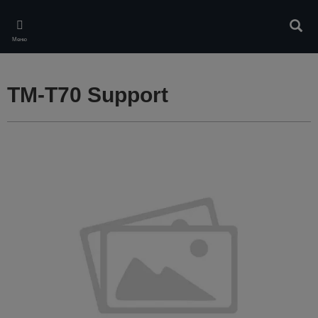
Skip
to
Търс
main
Меню
content
TM-T70 Support