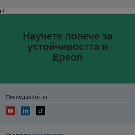
pt
Научете повече за
устойчивостта в
Epson
Последвайте ни