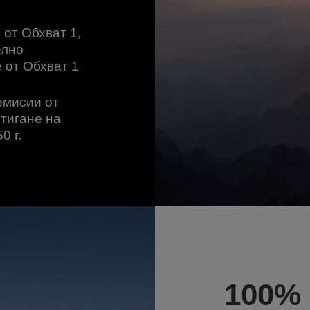
от Обхват 1,
елно
 от Обхват 1
емисии от
стигане на
0 г.
100%