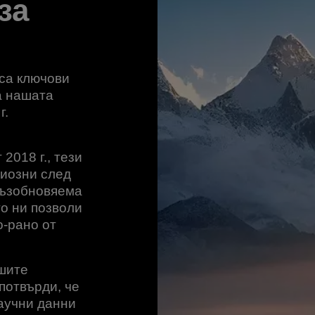
за
 са ключови
а нашата
г.
2018 г., тези
циозни след
възобновяема
то ни позволи
-рано от
ашите
 потвърди, че
научни данни