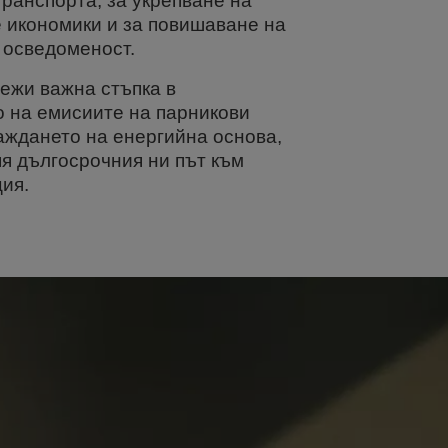
транспорта, за укрепване на
 икономики и за повишаване на
 осведоменост.
лежи важна стъпка в
 на емисиите на парникови
раждането на енергийна основа,
пя дългосрочния ни път към
ия.