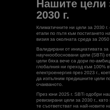
Нашите цели 
2030 г.
Климатичните ни цели за 2030 г.
етапи по пътя към постигането н
визия за околната среда за 2050 
Валидирани от инициативата за
научнообосновани цели (SBTi) от 
цели бяха вече са дори по-амби
глобалния ни преход към 100% 
електроенергия през 2023 г., кое
да изпълним предишните цели по
очакваното.
През юни 2025 г. SBTi одобри н
ревизирани цели за 2030 г., като
те съответстват на най-новите 