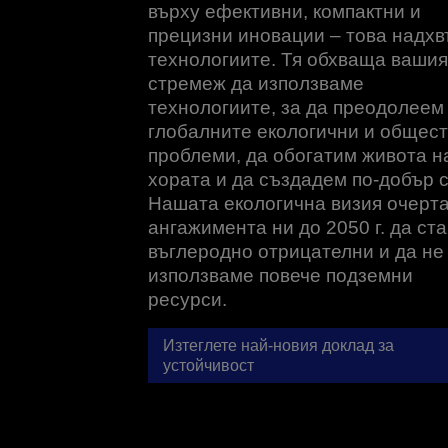
върху ефективни, компактни и
прецизни иновации – това надхв
технологиите. Тя обхваща вашия
стремеж да използваме
технологиите, за да преодолеем
глобалните екологични и общес
проблеми, да обогатим живота н
хората и да създадем по-добър с
Нашата екологична визия очерт
ангажимента ни до 2050 г. да ст
въглеродно отрицателни и да не
използваме повече подземни
ресурси.
Изтеглете най-новия доклад за
устойчивост