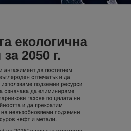
та екологична
 за 2050 г.
и ангажимент да постигнем
въглероден отпечатък и да
 използваме подземни ресурси
ова означава да елиминираме
парникови газове по цялата ни
ойността и да прекратим
 на невъзобновяеми подземни
 суров нефт и метали.
uture 2035“ е нашата стратегия,