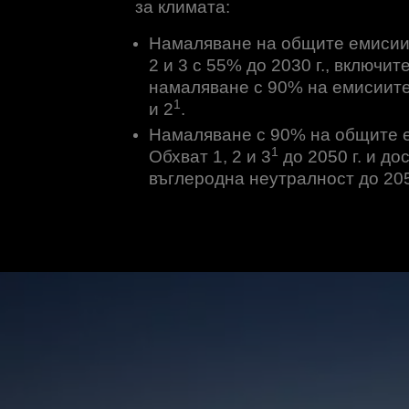
за климата:
Намаляване на общите емисии 
2 и 3 с 55% до 2030 г., включит
намаляване с 90% на емисиите
1
и 2
.
Намаляване с 90% на общите 
1
Обхват 1, 2 и 3
до 2050 г. и до
въглеродна неутралност до 205