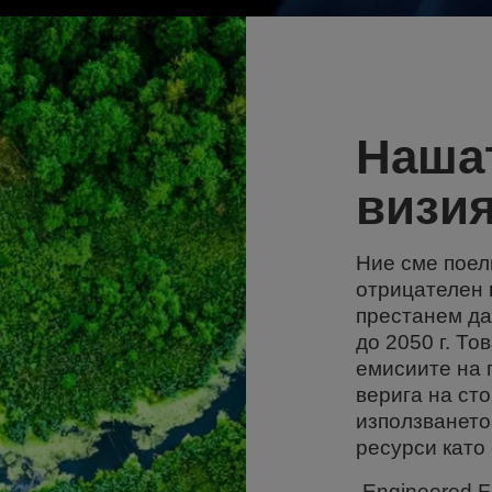
Наша
визия
Ние сме поел
отрицателен 
престанем да
до 2050 г. Т
емисиите на 
верига на ст
използването
ресурси като
„Engineered F