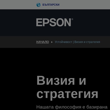
Skip
БЪЛГАРСКИ
to
main
content
НАЧАЛО
Устойчивост | Визия и стратегия
Визия и
стратегия
Нашата философия е базирана