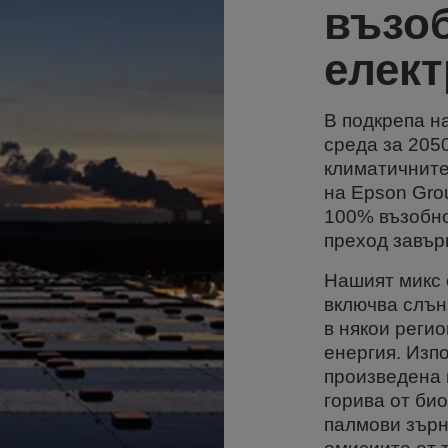
възо
елект
В подкрепа н
среда за 2050
климатичните 
на Epson Gro
100% възобно
преход завър
Нашият микс 
включва слън
в някои реги
енергия. Изп
произведена 
горива от би
палмови зърн