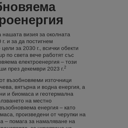
бновяема
роенергия
а нашата визия за околната
 г. и за да постигнем
цели за 2030 г., всички обекти
up по света вече работят със
вяема електроенергия – този
2
ши през декември 2023 г.
от възобновяеми източници
чева, вятърна и водна енергия, а
они и биомаса и геотермална
олзването на местно
възобновяема енергия – като
омаса, произведени от черупки на
а – помага за намаляване на