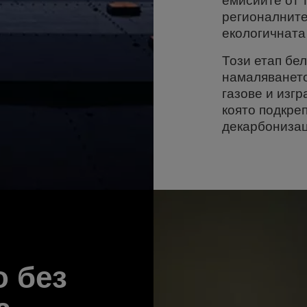
емисиите от 
регионалните
екологичната
Този етап бе
намаляването
газове и изг
която подкре
декарбонизац
 без