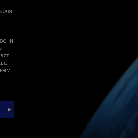
ърля
твени
а
вят.
ава
анем