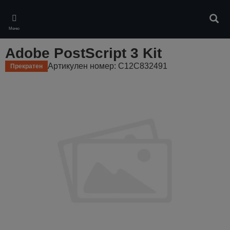
Skip
to
Търс
main
Меню
content
Adobe PostScript 3 Kit
Артикулен номер: C12C832491
Прекратен