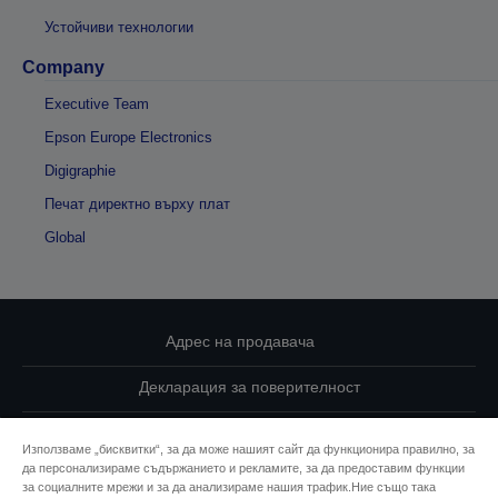
Устойчиви технологии
Company
Executive Team
Epson Europe Electronics
Digigraphie
Печат директно върху плат
Global
Адрес на продавача
Декларация за поверителност
EU Data Act Compliance
Използваме „бисквитки“, за да може нашият сайт да функционира правилно, за
да персонализираме съдържанието и рекламите, за да предоставим функции
Свържете се с нас за Вашите данни
за социалните мрежи и за да анализираме нашия трафик.Ние също така