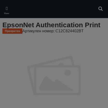
Skip
to
Търс
main
Меню
content
EpsonNet Authentication Print
Артикулен номер: C12C824402BT
Прекратен