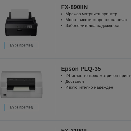
FX-890IIN
Мрежов матричен принтер
Много високи скорости на печат
Забележителна надеждност
Бърз преглед
Epson PLQ-35
24-иглен точково-матричен принт
Достъпен
Изключително надежден
Бърз преглед
FX-2190II