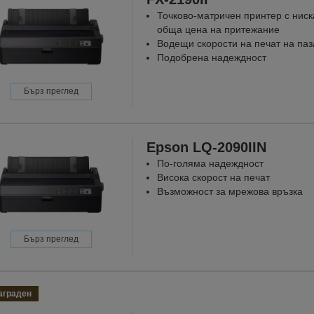
Точково-матричeн принтер с ниск
обща цена на притежание
Водещи скорости на печат на паз
Подобрена надеждност
Бърз преглед
Epson LQ-2090IIN
По-голяма надеждност
Висока скорост на печат
Възможност за мрежова връзка
Бърз преглед
аграден