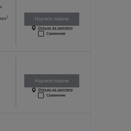
а
1
ара
Научете повече
Откъде да закупите
Сравнение
Научете повече
Откъде да закупите
Сравнение