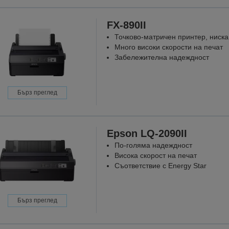
FX-890II
Точково-матричeн принтер, ниск
Много високи скорости на печат
Забележителна надеждност
Бърз преглед
Epson LQ-2090II
По-голяма надеждност
Висока скорост на печат
Съответствие с Energy Star
Бърз преглед