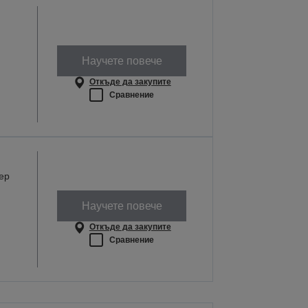
Научете повече
Откъде да закупите
Сравнение
ер
Научете повече
Откъде да закупите
Сравнение