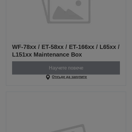
WF-78xx / ET-58xx / ET-166xx / L65xx /
L151xx Maintenance Box
Научете повече
Откъде да закупите