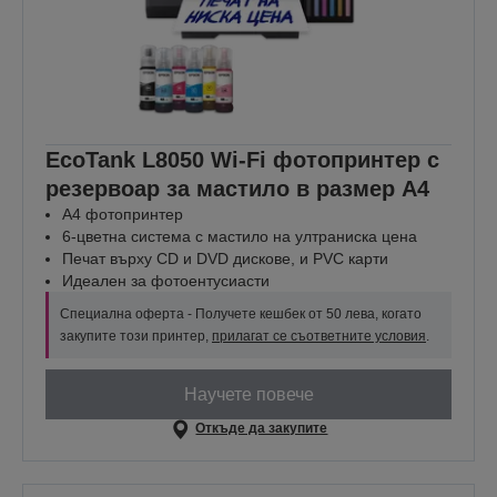
EcoTank L8050 Wi-Fi фотопринтер с
резервоар за мастило в размер A4
A4 фотопринтер
6-цветна система с мастило на ултраниска цена
Печат върху CD и DVD дискове, и PVC карти
Идеален за фотоентусиасти
Специална оферта - Получете кешбек от 50 лева, когато
закупите този принтер,
прилагат се съответните условия
.
Научете повече
Откъде да закупите