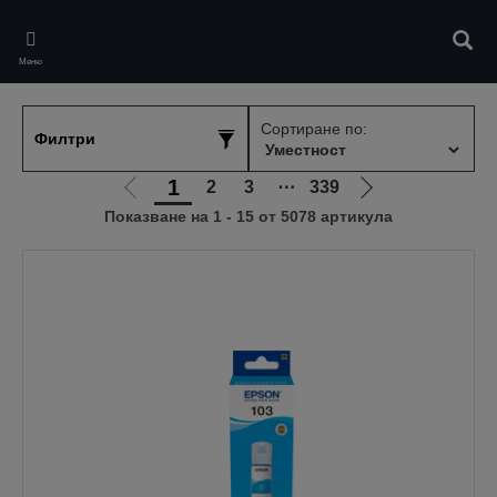
Skip
to
Търс
main
Меню
content
Сортиране по:
Филтри
1
2
3
⋯
339
Отиди
Отиди
Показване на 1 - 15 от 5078 артикула
на
на
предишната
следващата