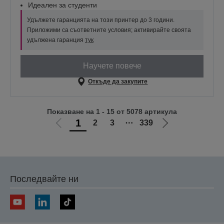
Идеален за студенти
Удължете гаранцията на този принтер до 3 години.
Приложими са съответните условия; активирайте своята
удължена гаранция
тук
Научете повече
Откъде да закупите
Показване на 1 - 15 от 5078 артикула
1
2
3
⋯
339
Отиди
Отиди
на
на
предишната
следващата
Последвайте ни