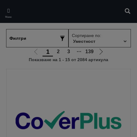
Skip
to
Търс
main
Меню
content
Сортиране по:
Филтри
1
2
3
⋯
139
Отиди
Отиди
Показване на 1 - 15 от 2084 артикула
на
на
предишната
следващата