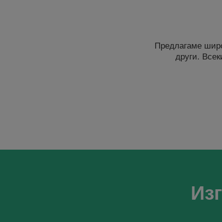
Предлагаме широ
други. Всек
Из