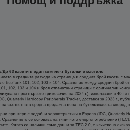
Помощ и поддръжка
о/До 63 касети в един комплект бутилки с мастило
нието в средните разходи на страница и средния брой касети с ма
ло EcoTank 101, 102, 103 и 104. Сравнение между средния брой от
101, 102, 103 и 104 и броя отпечатани страници с оригинални консу
убликувано през първото тримесечие на 2024 г.), използвани в 40-т
, Quarterly Hardcopy Peripherals Tracker, доставки за 2023 г., пуб
 на съответната средна продажна цена на бутилка/касета според 
ни принтери с подобни характеристики в Европа (IDC, Quarterly Har
). Сравнението се основава на типичното енергопотребление (TEC
е. Когато са налични само данни за TEC 2.0, е изчислена еквива