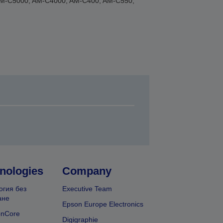
AM-C5000, AM-C4000, AM-C400, AM-C550,
nologies
Company
огия без
Executive Team
ане
Epson Europe Electronics
onCore
Digigraphie