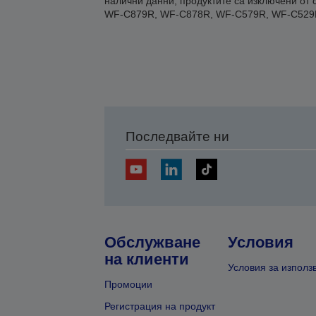
налични данни, продуктите са изключени о
WF-C879R, WF-C878R, WF-C579R, WF-C529R
Последвайте ни
Обслужване
Условия
на клиенти
Условия за използ
Промоции
Регистрация на продукт