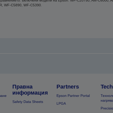
т сравнението. Включени модели на Epson: WF-C20750, AM-C6000, 
, WF-C5890, WF-C5390.
Правна
Partners
Tech
информация
ване
Epson Partner Portal
Технол
нагряв
Safety Data Sheets
LPGA
Precisi