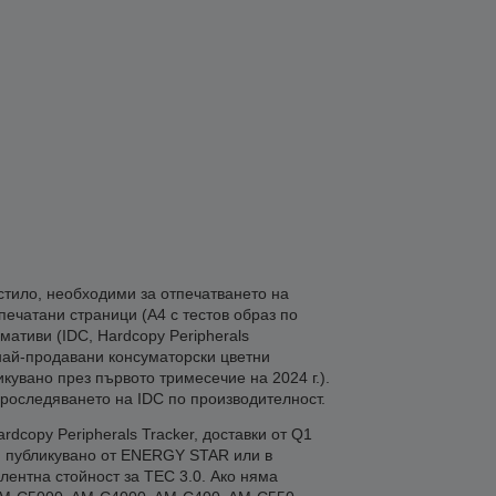
стило, необходими за отпечатването на
печатани страници (A4 с тестов образ по
мативи (IDC, Hardcopy Peripherals
е най-продавани консуматорски цветни
ликувано през първото тримесечие на 2024 г.).
проследяването на IDC по производителност.
dcopy Peripherals Tracker, доставки от Q1
), публикувано от ENERGY STAR или в
лентна стойност за TEC 3.0. Ако няма