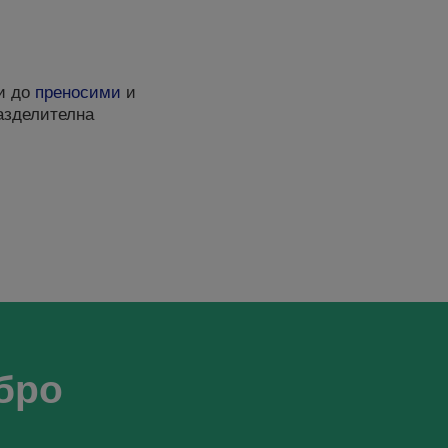
ри до
преносими
и
разделителна
бро