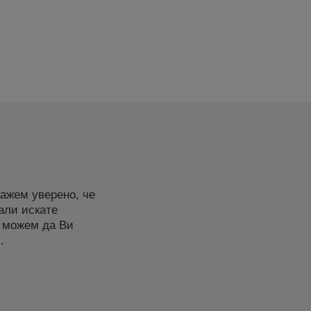
ажем уверено, че
али искате
 можем да Ви
.