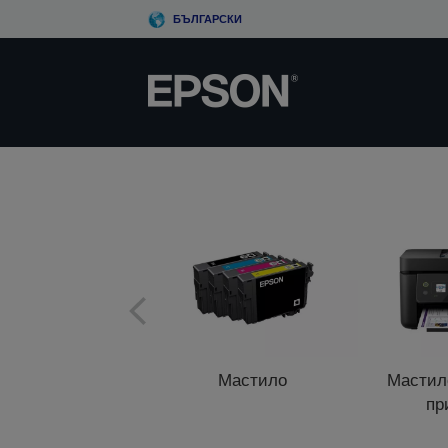
Skip
БЪЛГАРСКИ
to
main
content
Мастило
Мастил
пр