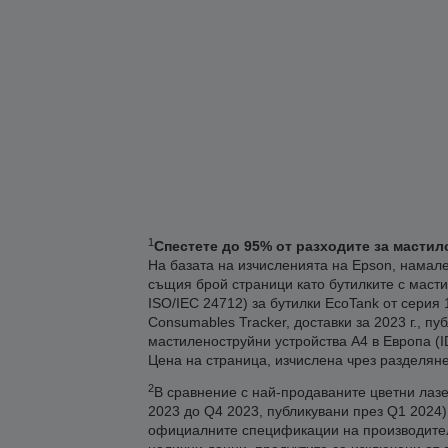
1
Спестете до 95% от разходите за мастил
На базата на изчисленията на Epson, намале
същия брой страници като бутилките с масти
ISO/IEC 24712) за бутилки EcoTank от серия 
Consumables Tracker, доставки за 2023 г., п
мастиленоструйни устройства А4 в Европа (IDC
Цена на страница, изчислена чрез разделяне
2
В сравнение с най-продаваните цветни лазер
2023 до Q4 2023, публикувани през Q1 2024
официалните спецификации на производителит