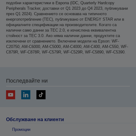
подобни характеристики в Европа (IDC, Quarterly Hardcopy
Peripherals Tracker, доставки от Q1 2023 до Q4 2023, публикувани
през Q1 2024). Сравнението се основава на типичното
енергопотребление (TEC), публикувано от ENERGY STAR или в
официалните спецификации на производителите. Когато са
налични само данни за TEC 2.0, е изчислена еквивалентна
стойност за TEC 3.0. Ако няма налични данни, продуктите са
изключени от сравнението. Включени модели на Epson: WF-
C20750, AM-C6000, AM-C5000, AM-C4000, AM-C400, AM-C550, WF-
C879R, WF-C878R, WF-C579R, WF-C529R, WF-C5890, WF-C5390.
Последвайте ни
Обслужване на клиенти
Промоции