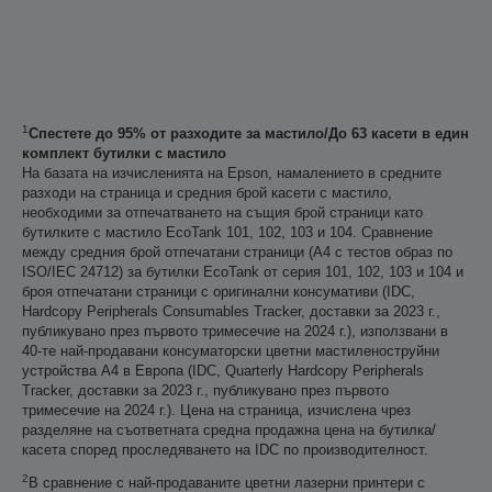
1
Спестете до 95% от разходите за мастило/До 63 касети в един
комплект бутилки с мастило
На базата на изчисленията на Epson, намалението в средните
разходи на страница и средния брой касети с мастило,
необходими за отпечатването на същия брой страници като
бутилките с мастило EcoTank 101, 102, 103 и 104. Сравнение
между средния брой отпечатани страници (A4 с тестов образ по
ISO/IEC 24712) за бутилки EcoTank от серия 101, 102, 103 и 104 и
броя отпечатани страници с оригинални консумативи (IDC,
Hardcopy Peripherals Consumables Tracker, доставки за 2023 г.,
публикувано през първото тримесечие на 2024 г.), използвани в
40-те най-продавани консуматорски цветни мастиленоструйни
устройства А4 в Европа (IDC, Quarterly Hardcopy Peripherals
Tracker, доставки за 2023 г., публикувано през първото
тримесечие на 2024 г.). Цена на страница, изчислена чрез
разделяне на съответната средна продажна цена на бутилка/
касета според проследяването на IDC по производителност.
2
В сравнение с най-продаваните цветни лазерни принтери с