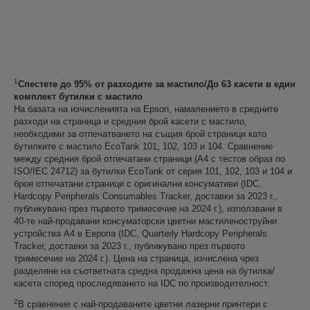
1
Спестете до 95% от разходите за мастило/До 63 касети в един
комплект бутилки с мастило
На базата на изчисленията на Epson, намалението в средните
разходи на страница и средния брой касети с мастило,
необходими за отпечатването на същия брой страници като
бутилките с мастило EcoTank 101, 102, 103 и 104. Сравнение
между средния брой отпечатани страници (A4 с тестов образ по
ISO/IEC 24712) за бутилки EcoTank от серия 101, 102, 103 и 104 и
броя отпечатани страници с оригинални консумативи (IDC,
Hardcopy Peripherals Consumables Tracker, доставки за 2023 г.,
публикувано през първото тримесечие на 2024 г.), използвани в
40-те най-продавани консуматорски цветни мастиленоструйни
устройства А4 в Европа (IDC, Quarterly Hardcopy Peripherals
Tracker, доставки за 2023 г., публикувано през първото
тримесечие на 2024 г.). Цена на страница, изчислена чрез
разделяне на съответната средна продажна цена на бутилка/
касета според проследяването на IDC по производителност.
2
В сравнение с най-продаваните цветни лазерни принтери с