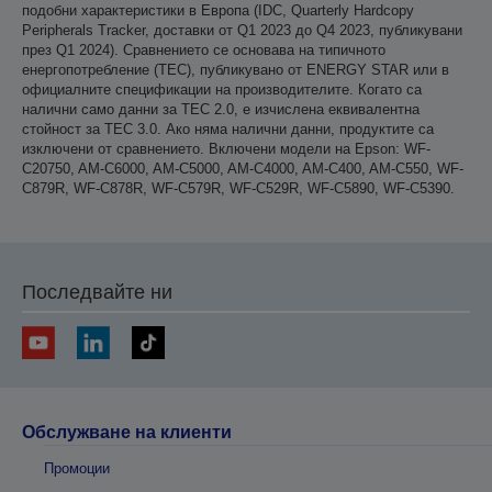
подобни характеристики в Европа (IDC, Quarterly Hardcopy
Peripherals Tracker, доставки от Q1 2023 до Q4 2023, публикувани
през Q1 2024). Сравнението се основава на типичното
енергопотребление (TEC), публикувано от ENERGY STAR или в
официалните спецификации на производителите. Когато са
налични само данни за TEC 2.0, е изчислена еквивалентна
стойност за TEC 3.0. Ако няма налични данни, продуктите са
изключени от сравнението. Включени модели на Epson: WF-
C20750, AM-C6000, AM-C5000, AM-C4000, AM-C400, AM-C550, WF-
C879R, WF-C878R, WF-C579R, WF-C529R, WF-C5890, WF-C5390.
Последвайте ни
Обслужване на клиенти
Промоции