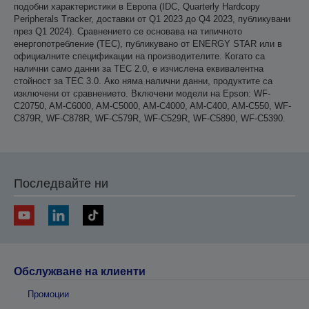
подобни характеристики в Европа (IDC, Quarterly Hardcopy
Peripherals Tracker, доставки от Q1 2023 до Q4 2023, публикувани
през Q1 2024). Сравнението се основава на типичното
енергопотребление (TEC), публикувано от ENERGY STAR или в
официалните спецификации на производителите. Когато са
налични само данни за TEC 2.0, е изчислена еквивалентна
стойност за TEC 3.0. Ако няма налични данни, продуктите са
изключени от сравнението. Включени модели на Epson: WF-
C20750, AM-C6000, AM-C5000, AM-C4000, AM-C400, AM-C550, WF-
C879R, WF-C878R, WF-C579R, WF-C529R, WF-C5890, WF-C5390.
Последвайте ни
Обслужване на клиенти
Промоции