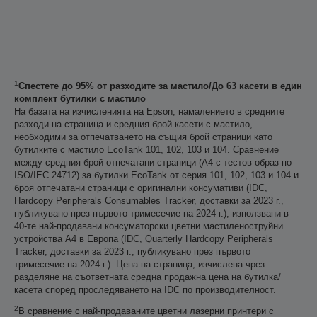
1
Спестете до 95% от разходите за мастило/До 63 касети в един
комплект бутилки с мастило
На базата на изчисленията на Epson, намалението в средните
разходи на страница и средния брой касети с мастило,
необходими за отпечатването на същия брой страници като
бутилките с мастило EcoTank 101, 102, 103 и 104. Сравнение
между средния брой отпечатани страници (A4 с тестов образ по
ISO/IEC 24712) за бутилки EcoTank от серия 101, 102, 103 и 104 и
броя отпечатани страници с оригинални консумативи (IDC,
Hardcopy Peripherals Consumables Tracker, доставки за 2023 г.,
публикувано през първото тримесечие на 2024 г.), използвани в
40-те най-продавани консуматорски цветни мастиленоструйни
устройства А4 в Европа (IDC, Quarterly Hardcopy Peripherals
Tracker, доставки за 2023 г., публикувано през първото
тримесечие на 2024 г.). Цена на страница, изчислена чрез
разделяне на съответната средна продажна цена на бутилка/
касета според проследяването на IDC по производителност.
2
В сравнение с най-продаваните цветни лазерни принтери с