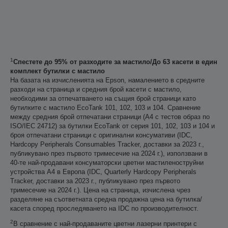
1
Спестете до 95% от разходите за мастило/До 63 касети в един
комплект бутилки с мастило
На базата на изчисленията на Epson, намалението в средните
разходи на страница и средния брой касети с мастило,
необходими за отпечатването на същия брой страници като
бутилките с мастило EcoTank 101, 102, 103 и 104. Сравнение
между средния брой отпечатани страници (A4 с тестов образ по
ISO/IEC 24712) за бутилки EcoTank от серия 101, 102, 103 и 104 и
броя отпечатани страници с оригинални консумативи (IDC,
Hardcopy Peripherals Consumables Tracker, доставки за 2023 г.,
публикувано през първото тримесечие на 2024 г.), използвани в
40-те най-продавани консуматорски цветни мастиленоструйни
устройства А4 в Европа (IDC, Quarterly Hardcopy Peripherals
Tracker, доставки за 2023 г., публикувано през първото
тримесечие на 2024 г.). Цена на страница, изчислена чрез
разделяне на съответната средна продажна цена на бутилка/
касета според проследяването на IDC по производителност.
2
В сравнение с най-продаваните цветни лазерни принтери с