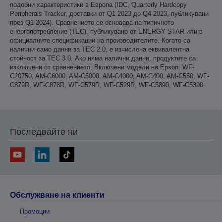
подобни характеристики в Европа (IDC, Quarterly Hardcopy
Peripherals Tracker, доставки от Q1 2023 до Q4 2023, публикувани
през Q1 2024). Сравнението се основава на типичното
енергопотребление (TEC), публикувано от ENERGY STAR или в
официалните спецификации на производителите. Когато са
налични само данни за TEC 2.0, е изчислена еквивалентна
стойност за TEC 3.0. Ако няма налични данни, продуктите са
изключени от сравнението. Включени модели на Epson: WF-
C20750, AM-C6000, AM-C5000, AM-C4000, AM-C400, AM-C550, WF-
C879R, WF-C878R, WF-C579R, WF-C529R, WF-C5890, WF-C5390.
Последвайте ни
Обслужване на клиенти
Промоции